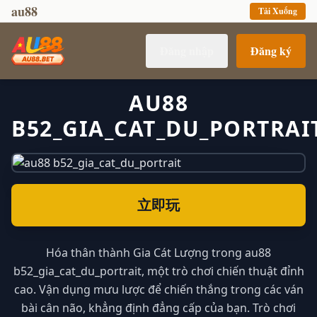
au88
Tải Xuống
Đăng nhập
Đăng ký
AU88
B52_GIA_CAT_DU_PORTRAI
立即玩
Hóa thân thành Gia Cát Lượng trong au88
b52_gia_cat_du_portrait, một trò chơi chiến thuật đỉnh
cao. Vận dụng mưu lược để chiến thắng trong các ván
bài cân não, khẳng định đẳng cấp của bạn. Trò chơi