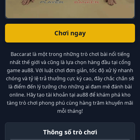
Chơi ngay
Baccarat là một trong những trò chơi bài nổi tiếng
nhất thế giới và cũng là lựa chọn hàng đầu tại cổng
game au88. Với luật chơi đơn giản, tốc độ xử lý nhanh
chóng và tỷ lệ trả thưởng cực kỳ cao, đây chắc chắn sẽ
là điểm đến lý tưởng cho những ai đam mê đánh bài
online. Hãy tạo tài khoản tại au88 để khám phá kho
tàng trò chơi phong phú cùng hàng trăm khuyến mãi
mỗi tháng!
Thông số trò chơi