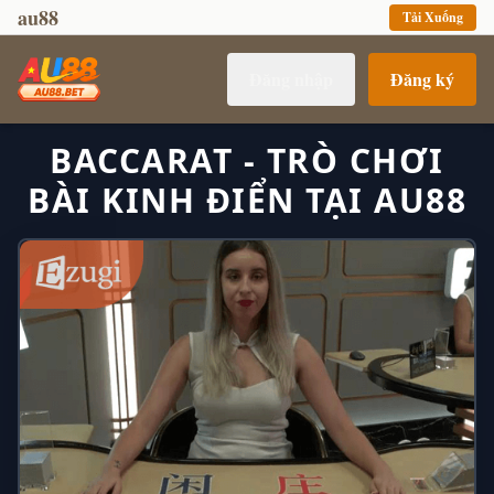
au88
Tải Xuống
Đăng nhập
Đăng ký
BACCARAT - TRÒ CHƠI
BÀI KINH ĐIỂN TẠI AU88